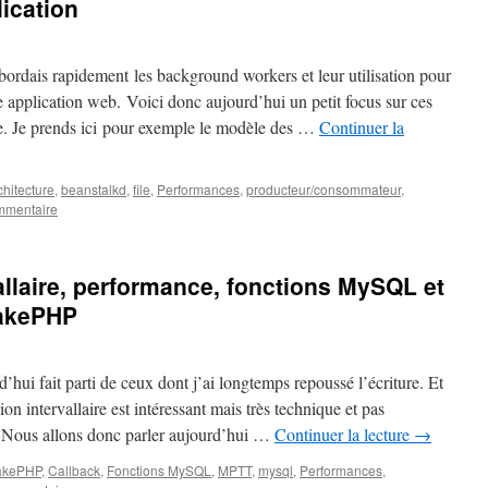
lication
abordais rapidement les background workers et leur utilisation pour
e application web. Voici donc aujourd’hui un petit focus sur ces
e. Je prends ici pour exemple le modèle des …
Continuer la
chitecture
,
beanstalkd
,
file
,
Performances
,
producteur/consommateur
,
mmentaire
allaire, performance, fonctions MySQL et
CakePHP
’hui fait parti de ceux dont j’ai longtemps repoussé l’écriture. Et
ion intervallaire est intéressant mais très technique et pas
r. Nous allons donc parler aujourd’hui …
Continuer la lecture
→
akePHP
,
Callback
,
Fonctions MySQL
,
MPTT
,
mysql
,
Performances
,