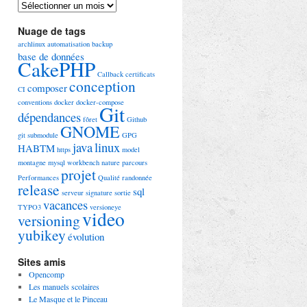
Archives
Nuage de tags
archlinux
automatisation
backup
base de données
CakePHP
Callback
certificats
conception
composer
CI
conventions
docker
docker-compose
Git
dépendances
fôret
Github
GNOME
git submodule
GPG
java
linux
HABTM
https
model
montagne
mysql workbench
nature
parcours
projet
Performances
Qualité
randonnée
release
sql
serveur
signature
sortie
vacances
TYPO3
versioneye
video
versioning
yubikey
évolution
Sites amis
Opencomp
Les manuels scolaires
Le Masque et le Pinceau