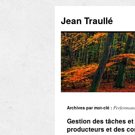
Aller
au
Jean Traullé
contenu
Performan
Archives par mot-clé :
Gestion des tâches et 
producteurs et des c