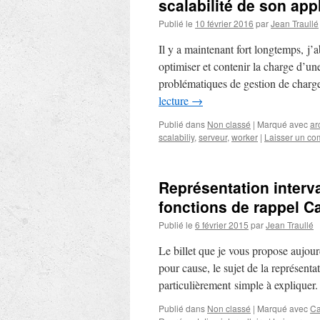
scalabilité de son app
Publié le
10 février 2016
par
Jean Traullé
Il y a maintenant fort longtemps, j’
optimiser et contenir la charge d’un
problématiques de gestion de charg
lecture
→
Publié dans
Non classé
|
Marqué avec
ar
scalabiliy
,
serveur
,
worker
|
Laisser un co
Représentation interv
fonctions de rappel 
Publié le
6 février 2015
par
Jean Traullé
Le billet que je vous propose aujourd
pour cause, le sujet de la représentat
particulièrement simple à explique
Publié dans
Non classé
|
Marqué avec
C