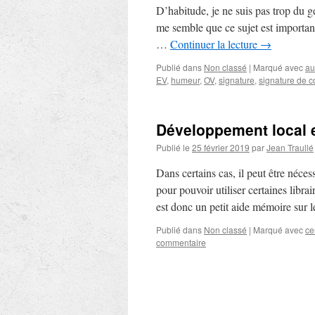
D’habitude, je ne suis pas trop du g
me semble que ce sujet est important
…
Continuer la lecture
→
Publié dans
Non classé
|
Marqué avec
au
EV
,
humeur
,
OV
,
signature
,
signature de 
Développement local 
Publié le
25 février 2019
par
Jean Traullé
Dans certains cas, il peut être néc
pour pouvoir utiliser certaines libra
est donc un petit aide mémoire sur 
Publié dans
Non classé
|
Marqué avec
cer
commentaire