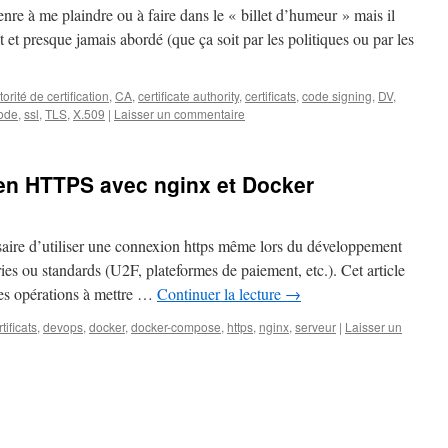
enre à me plaindre ou à faire dans le « billet d’humeur » mais il
 et presque jamais abordé (que ça soit par les politiques ou par les
torité de certification
,
CA
,
certificate authority
,
certificats
,
code signing
,
DV
,
code
,
ssl
,
TLS
,
X.509
|
Laisser un commentaire
en HTTPS avec nginx et Docker
essaire d’utiliser une connexion https même lors du développement
iries ou standards (U2F, plateformes de paiement, etc.). Cet article
les opérations à mettre …
Continuer la lecture
→
tificats
,
devops
,
docker
,
docker-compose
,
https
,
nginx
,
serveur
|
Laisser un