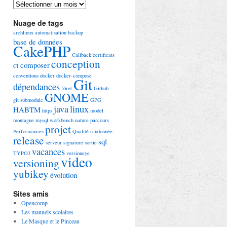
Archives
Nuage de tags
archlinux
automatisation
backup
base de données
CakePHP
Callback
certificats
conception
composer
CI
conventions
docker
docker-compose
Git
dépendances
fôret
Github
GNOME
git submodule
GPG
java
linux
HABTM
https
model
montagne
mysql workbench
nature
parcours
projet
Performances
Qualité
randonnée
release
sql
serveur
signature
sortie
vacances
TYPO3
versioneye
video
versioning
yubikey
évolution
Sites amis
Opencomp
Les manuels scolaires
Le Masque et le Pinceau