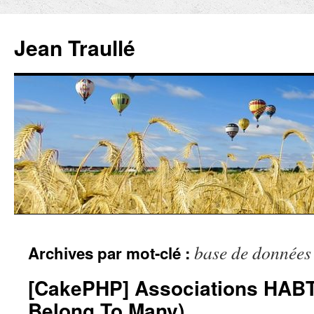
Aller
au
Jean Traullé
contenu
base de données
Archives par mot-clé :
[CakePHP] Associations HAB
Belong To Many)