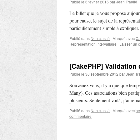
Publié le
6 février 2015
par
Jean Traullé
Le billet que je vous propose aujourd
pour cause, le sujet de la représentat
particulièrement simple à explique
Publié dans
Non classé
|
Marqué avec
C
Représentation intervallaire
|
Laisser un 
[CakePHP] Validation
Publié le
30 septembre 2012
par
Jean Tra
Souvenez vous, il y a quelque tem
Many). Ces associations bien pratiqu
plusieurs. Seulement voilà, j’ai re
Publié dans
Non classé
|
Marqué avec
be
commentaire