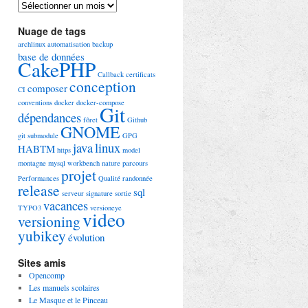
Archives
Nuage de tags
archlinux
automatisation
backup
base de données
CakePHP
Callback
certificats
conception
composer
CI
conventions
docker
docker-compose
Git
dépendances
fôret
Github
GNOME
git submodule
GPG
java
linux
HABTM
https
model
montagne
mysql workbench
nature
parcours
projet
Performances
Qualité
randonnée
release
sql
serveur
signature
sortie
vacances
TYPO3
versioneye
video
versioning
yubikey
évolution
Sites amis
Opencomp
Les manuels scolaires
Le Masque et le Pinceau