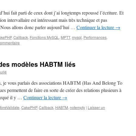
’hui fait parti de ceux dont j’ai longtemps repoussé l’écriture. Et
ion intervallaire est intéressant mais très technique et pas
r. Nous allons donc parler aujourd’hui …
Continuer la lecture
→
akePHP
,
Callback
,
Fonctions MySQL
,
MPTT
,
mysql
,
Performances
,
commentaire
 des modèles HABTM liés
ullé
ps, je vous parlais des associations HABTM (Has And Belong To
es permettent de faire en sorte de créer des relations plusieurs à
marqué il y …
Continuer la lecture
→
foreValidate
,
CakePHP
,
Callback
,
HABTM
,
notempty
|
Laisser un