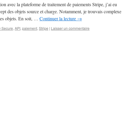
on avec la plateforme de traitement de paiements Stripe, j’ai eu
ept des objets source et charge. Notamment, je trouvais complexe
 ces objets. En soit, …
Continuer la lecture
→
 Secure
,
API
,
paiement
,
Stripe
|
Laisser un commentaire