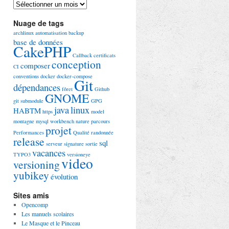
Archives
Nuage de tags
archlinux
automatisation
backup
base de données
CakePHP
Callback
certificats
conception
composer
CI
conventions
docker
docker-compose
Git
dépendances
fôret
Github
GNOME
git submodule
GPG
java
linux
HABTM
https
model
montagne
mysql workbench
nature
parcours
projet
Performances
Qualité
randonnée
release
sql
serveur
signature
sortie
vacances
TYPO3
versioneye
video
versioning
yubikey
évolution
Sites amis
Opencomp
Les manuels scolaires
Le Masque et le Pinceau