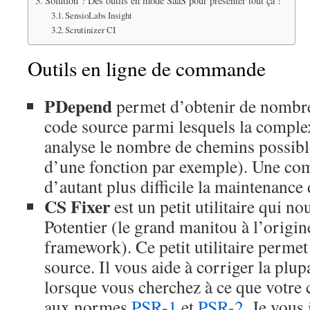
Solution ? Des outils en mode SaaS pour présenter tout ça !
SensioLabs Insight
Scrutinizer CI
Outils en ligne de commande
PDepend
permet d’obtenir de nombreu
code source parmi lesquels la comple
analyse le nombre de chemins possible
d’une fonction par exemple). Une com
d’autant plus difficile la maintenance
CS Fixer
est un petit utilitaire qui n
Potentier (le grand manitou à l’orig
framework). Ce petit utilitaire perme
source. Il vous aide à corriger la plu
lorsque vous cherchez à ce que votre
aux normes
PSR-1
et
PSR-2
. Je vous 