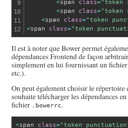
<
span 
class
=
"token 
<
span 
class
=
"token 
<
span 
class
=
"token punc
<
span 
class
=
"token punctuat
Il est à noter que Bower permet égalemen
dépendances Frontend de façon arbitraire
simplement en lui fournissant un fichier d
etc.).
On peut également choisir le répertoire 
souhaite télécharger les dépendances en 
fichier
.
.bowerrc
<
span 
class
=
"token punctuation