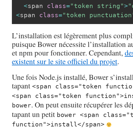
<
span 
class
=
"token string"
>
"
<
span 
class
=
"token punctuation
L’installation est légèrement plus com
puisque Bower nécessite l’installation a
et npm pour fonctionner. Cependant,
de
existent sur le site officiel du projet
.
Une fois Node.js installé, Bower s’insta
tapant
<span class="token functio
<span class="token function">in
. On peut ensuite récupérer les d
bower
tapant un petit
bower <span class="
function">install</span>