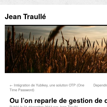
Aller
au
Jean Traullé
contenu
←
Intégration de Yubikey, une solution OTP (One
Dependin
Time Password)
Ou l’on reparle de gestion d
Publié le
21 décembre 2013
par
Jean Traullé