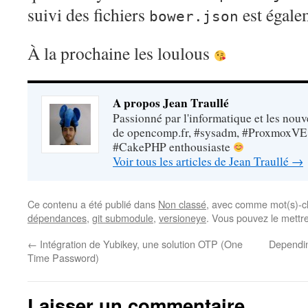
suivi des fichiers
est égal
bower.json
À la prochaine les loulous
A propos Jean Traullé
Passionné par l'informatique et les nouv
de opencomp.fr, #sysadm, #ProxmoxVE
#CakePHP enthousiaste
Voir tous les articles de Jean Traullé
→
Ce contenu a été publié dans
Non classé
, avec comme mot(s)-c
dépendances
,
git submodule
,
versioneye
. Vous pouvez le mettr
←
Intégration de Yubikey, une solution OTP (One
Dependin
Time Password)
Laisser un commentaire