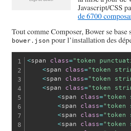
Javascript/CSS p
de 6700 composa
Tout comme Composer, Bower se base su
pour l’installation des dé
bower.json
<
span 
class
=
"token punctuat
<
span 
class
=
"token stri
<
span 
class
=
"token stri
<
span 
class
=
"token stri
<
span 
class
=
"token 
<
span 
class
=
"token 
<
span 
class
=
"token 
<
span 
class
=
"token 