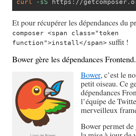
curl
-sS
 https://getcomposer.o
Et pour récupérer les dépendances du p
composer <span class="token
suffit !
function">install</span>
Bower gère les dépendances Frontend.
Bower
, c’est le 
petit oiseau. Ce g
dépendances Fron
l’équipe de Twitte
merveilleux fra
Bower permet de gé
la mise à jour de v
Logo de Bower