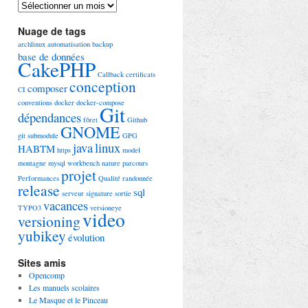
Archives
Nuage de tags
archlinux
automatisation
backup
base de données
CakePHP
Callback
certificats
conception
composer
CI
conventions
docker
docker-compose
Git
dépendances
fôret
Github
GNOME
git submodule
GPG
java
linux
HABTM
https
model
montagne
mysql workbench
nature
parcours
projet
Performances
Qualité
randonnée
release
sql
serveur
signature
sortie
vacances
TYPO3
versioneye
video
versioning
yubikey
évolution
Sites amis
Opencomp
Les manuels scolaires
Le Masque et le Pinceau