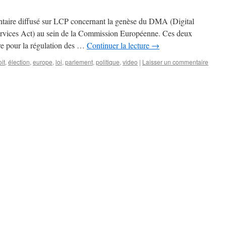
taire diffusé sur LCP concernant la genèse du DMA (Digital
ervices Act) au sein de la Commission Européenne. Ces deux
e pour la régulation des …
Continuer la lecture
→
oit
,
élection
,
europe
,
loi
,
parlement
,
politique
,
video
|
Laisser un commentaire