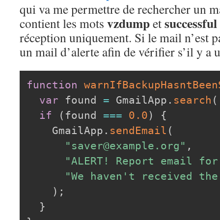
qui va me permettre de rechercher un mai
vzdump
successful
contient les mots
et
réception uniquement. Si le mail n’est p
un mail d’alerte afin de vérifier s’il y a
function
warnIfBackupHasntBeen
var
 found 
=
 GmailApp
.
search
(
if
(
found 
===
0.0
)
{
    GmailApp
.
sendEmail
(
"saver@example.org"
,
"ALERT! Report email for
"We haven't received the
)
;
}