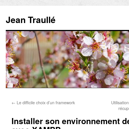
Aller
au
Jean Traullé
contenu
←
Le difficile choix d’un framework
Utilisati
récup
Installer son environnement 