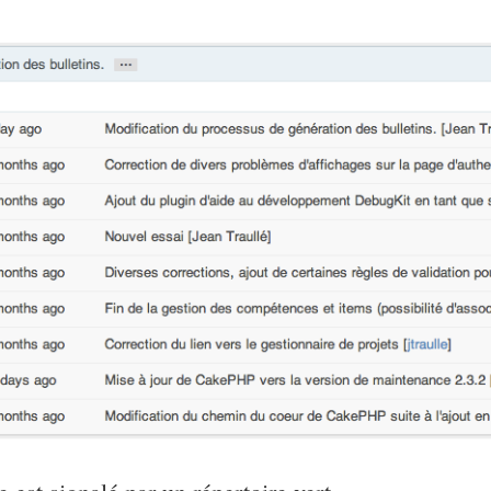
est signalé par un répertoire vert.