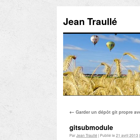
Aller
au
Jean Traullé
contenu
←
Garder un dépôt git propre a
gitsubmodule
Par
Jean Traullé
|
Publié le
21 avril 2013
|