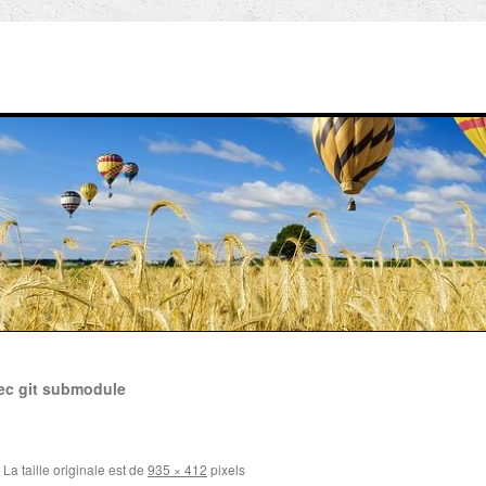
vec git submodule
La taille originale est de
935 × 412
pixels